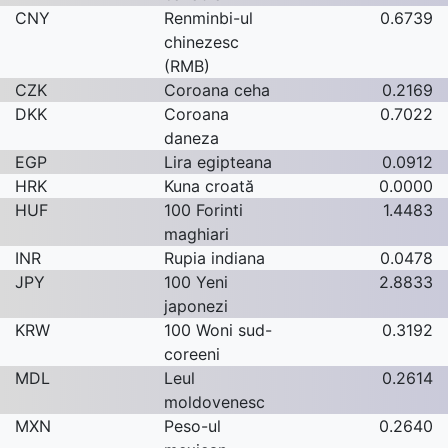
CNY
Renminbi-ul
0.6739
chinezesc
(RMB)
CZK
Coroana ceha
0.2169
DKK
Coroana
0.7022
daneza
EGP
Lira egipteana
0.0912
HRK
Kuna croată
0.0000
HUF
100 Forinti
1.4483
maghiari
INR
Rupia indiana
0.0478
JPY
100 Yeni
2.8833
japonezi
KRW
100 Woni sud-
0.3192
coreeni
MDL
Leul
0.2614
moldovenesc
MXN
Peso-ul
0.2640