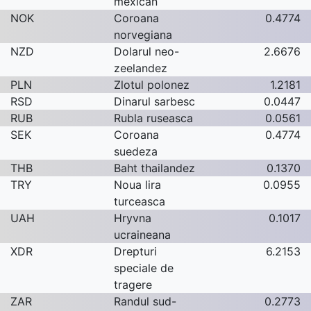
mexican
NOK
Coroana
0.4774
norvegiana
NZD
Dolarul neo-
2.6676
zeelandez
PLN
Zlotul polonez
1.2181
RSD
Dinarul sarbesc
0.0447
RUB
Rubla ruseasca
0.0561
SEK
Coroana
0.4774
suedeza
THB
Baht thailandez
0.1370
TRY
Noua lira
0.0955
turceasca
UAH
Hryvna
0.1017
ucraineana
XDR
Drepturi
6.2153
speciale de
tragere
ZAR
Randul sud-
0.2773