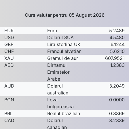
Curs valutar pentru 05 August 2026
EUR
Euro
5.2489
USD
Dolarul SUA
4.5480
GBP
Lira sterlina UK
6.1244
CHF
Francul elvetian
5.6210
XAU
Gramul de aur
607.9521
AED
Dirhamul
1.2383
Emiratelor
Arabe
AUD
Dolarul
3.2049
australian
BGN
Leva
0.0000
bulgareasca
BRL
Realul brazilian
0.8869
CAD
Dolarul
3.2339
canadian