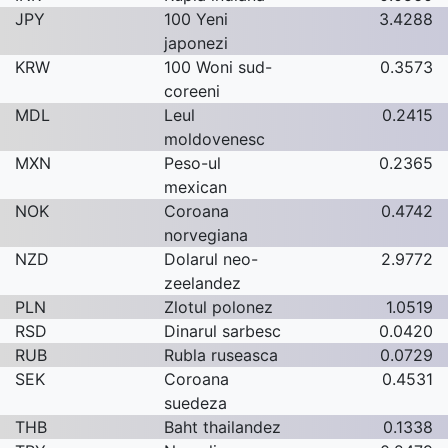
JPY
100 Yeni
3.4288
japonezi
KRW
100 Woni sud-
0.3573
coreeni
MDL
Leul
0.2415
moldovenesc
MXN
Peso-ul
0.2365
mexican
NOK
Coroana
0.4742
norvegiana
NZD
Dolarul neo-
2.9772
zeelandez
PLN
Zlotul polonez
1.0519
RSD
Dinarul sarbesc
0.0420
RUB
Rubla ruseasca
0.0729
SEK
Coroana
0.4531
suedeza
THB
Baht thailandez
0.1338