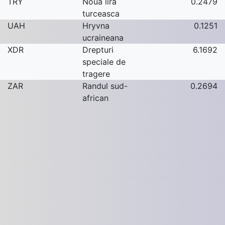
TRY
Noua lira
0.2479
turceasca
UAH
Hryvna
0.1251
ucraineana
XDR
Drepturi
6.1692
speciale de
tragere
ZAR
Randul sud-
0.2694
african