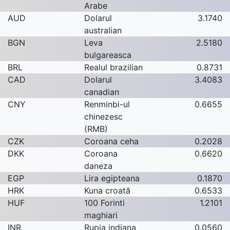
Arabe
AUD
Dolarul
3.1740
australian
BGN
Leva
2.5180
bulgareasca
BRL
Realul brazilian
0.8731
CAD
Dolarul
3.4083
canadian
CNY
Renminbi-ul
0.6655
chinezesc
(RMB)
CZK
Coroana ceha
0.2028
DKK
Coroana
0.6620
daneza
EGP
Lira egipteana
0.1870
HRK
Kuna croată
0.6533
HUF
100 Forinti
1.2101
maghiari
INR
Rupia indiana
0.0560