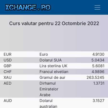
Curs valutar pentru 22 Octombrie 2022
EUR
Euro
4.9130
USD
Dolarul SUA
5.0434
GBP
Lira sterlina UK
5.6081
CHF
Francul elvetian
4.9896
XAU
Gramul de aur
263.5245
AED
Dirhamul
1.3731
Emiratelor
Arabe
AUD
Dolarul
3.1527
australian