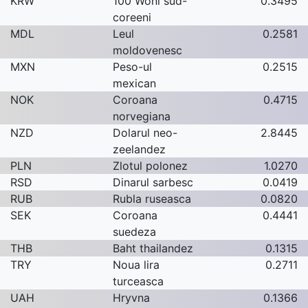
KRW
100 Woni sud-
0.3495
coreeni
MDL
Leul
0.2581
moldovenesc
MXN
Peso-ul
0.2515
mexican
NOK
Coroana
0.4715
norvegiana
NZD
Dolarul neo-
2.8445
zeelandez
PLN
Zlotul polonez
1.0270
RSD
Dinarul sarbesc
0.0419
RUB
Rubla ruseasca
0.0820
SEK
Coroana
0.4441
suedeza
THB
Baht thailandez
0.1315
TRY
Noua lira
0.2711
turceasca
UAH
Hryvna
0.1366