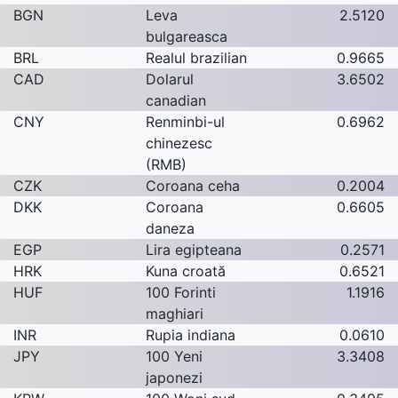
BGN
Leva
2.5120
bulgareasca
BRL
Realul brazilian
0.9665
CAD
Dolarul
3.6502
canadian
CNY
Renminbi-ul
0.6962
chinezesc
(RMB)
CZK
Coroana ceha
0.2004
DKK
Coroana
0.6605
daneza
EGP
Lira egipteana
0.2571
HRK
Kuna croată
0.6521
HUF
100 Forinti
1.1916
maghiari
INR
Rupia indiana
0.0610
JPY
100 Yeni
3.3408
japonezi