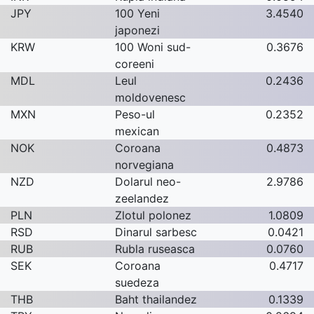
JPY
100 Yeni
3.4540
japonezi
KRW
100 Woni sud-
0.3676
coreeni
MDL
Leul
0.2436
moldovenesc
MXN
Peso-ul
0.2352
mexican
NOK
Coroana
0.4873
norvegiana
NZD
Dolarul neo-
2.9786
zeelandez
PLN
Zlotul polonez
1.0809
RSD
Dinarul sarbesc
0.0421
RUB
Rubla ruseasca
0.0760
SEK
Coroana
0.4717
suedeza
THB
Baht thailandez
0.1339