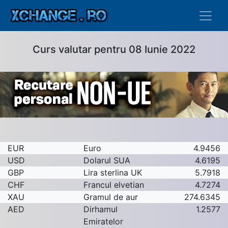
Curs valutar pentru 08 Iunie 2022
EUR
Euro
4.9456
USD
Dolarul SUA
4.6195
GBP
Lira sterlina UK
5.7918
CHF
Francul elvetian
4.7274
XAU
Gramul de aur
274.6345
AED
Dirhamul
1.2577
Emiratelor