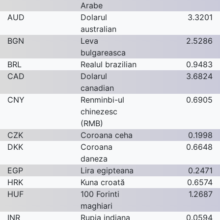
Arabe
AUD
Dolarul
3.3201
australian
BGN
Leva
2.5286
bulgareasca
BRL
Realul brazilian
0.9483
CAD
Dolarul
3.6824
canadian
CNY
Renminbi-ul
0.6905
chinezesc
(RMB)
CZK
Coroana ceha
0.1998
DKK
Coroana
0.6648
daneza
EGP
Lira egipteana
0.2471
HRK
Kuna croată
0.6574
HUF
100 Forinti
1.2687
maghiari
INR
Rupia indiana
0.0594