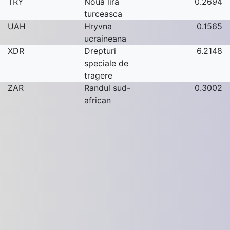
TRY
Noua lira
0.2694
turceasca
UAH
Hryvna
0.1565
ucraineana
XDR
Drepturi
6.2148
speciale de
tragere
ZAR
Randul sud-
0.3002
african