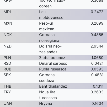
KRW
100 Woni sud-
0.3689
coreeni
MDL
Leul
0.2472
moldovenesc
MXN
Peso-ul
0.2099
mexican
NOK
Coroana
0.4855
norvegiana
NZD
Dolarul neo-
2.9544
zeelandez
PLN
Zlotul polonez
1.0680
RSD
Dinarul sarbesc
0.0421
RUB
Rubla ruseasca
0.0593
SEK
Coroana
0.4831
suedeza
THB
Baht thailandez
0.1311
TRY
Noua lira
0.2633
turceasca
UAH
Hryvna
0.1604