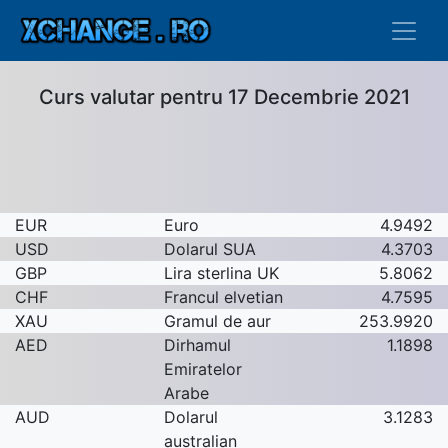
Curs valutar pentru 17 Decembrie 2021
EUR
Euro
4.9492
USD
Dolarul SUA
4.3703
GBP
Lira sterlina UK
5.8062
CHF
Francul elvetian
4.7595
XAU
Gramul de aur
253.9920
AED
Dirhamul
1.1898
Emiratelor
Arabe
AUD
Dolarul
3.1283
australian