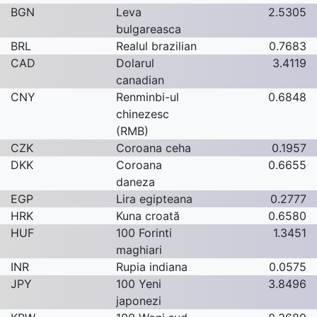
BGN
Leva
2.5305
bulgareasca
BRL
Realul brazilian
0.7683
CAD
Dolarul
3.4119
canadian
CNY
Renminbi-ul
0.6848
chinezesc
(RMB)
CZK
Coroana ceha
0.1957
DKK
Coroana
0.6655
daneza
EGP
Lira egipteana
0.2777
HRK
Kuna croată
0.6580
HUF
100 Forinti
1.3451
maghiari
INR
Rupia indiana
0.0575
JPY
100 Yeni
3.8496
japonezi