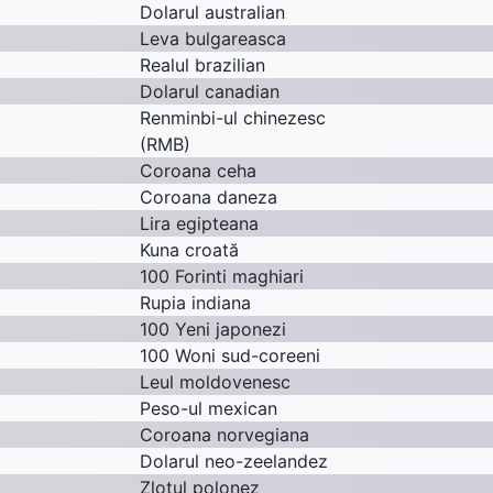
Dolarul australian
Leva bulgareasca
Realul brazilian
Dolarul canadian
Renminbi-ul chinezesc
(RMB)
Coroana ceha
Coroana daneza
Lira egipteana
Kuna croată
100 Forinti maghiari
Rupia indiana
100 Yeni japonezi
100 Woni sud-coreeni
Leul moldovenesc
Peso-ul mexican
Coroana norvegiana
Dolarul neo-zeelandez
Zlotul polonez