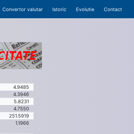
Convertor valutar
Istoric
Evolutie
Contact
4.9485
4.3946
5.8231
4.7550
251.5919
1.1966