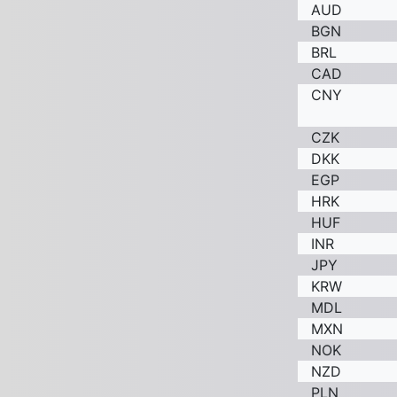
AUD
BGN
BRL
CAD
CNY
CZK
DKK
EGP
HRK
HUF
INR
JPY
KRW
MDL
MXN
NOK
NZD
PLN