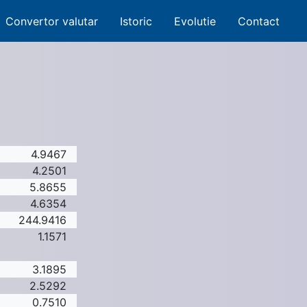
Convertor valutar
Istoric
Evolutie
Contact
4.9467
4.2501
5.8655
4.6354
244.9416
1.1571
3.1895
2.5292
0.7510