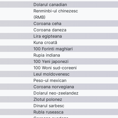
Dolarul canadian
Renminbi-ul chinezesc
(RMB)
Coroana ceha
Coroana daneza
Lira egipteana
Kuna croată
100 Forinti maghiari
Rupia indiana
100 Yeni japonezi
100 Woni sud-coreeni
Leul moldovenesc
Peso-ul mexican
Coroana norvegiana
Dolarul neo-zeelandez
Zlotul polonez
Dinarul sarbesc
Rubla ruseasca