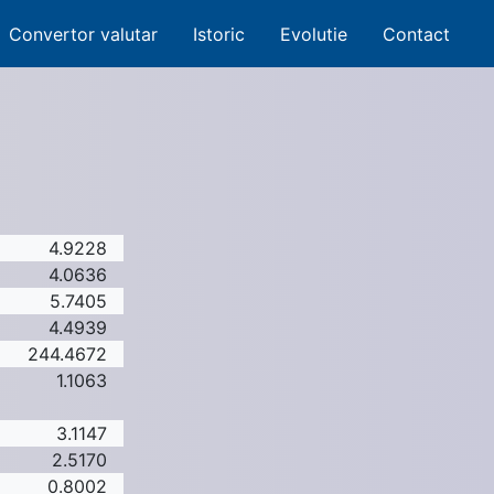
Convertor valutar
Istoric
Evolutie
Contact
4.9228
4.0636
5.7405
4.4939
244.4672
1.1063
3.1147
2.5170
0.8002