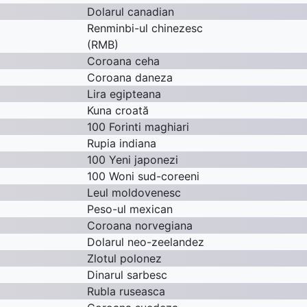
Dolarul canadian
Renminbi-ul chinezesc
(RMB)
Coroana ceha
Coroana daneza
Lira egipteana
Kuna croată
100 Forinti maghiari
Rupia indiana
100 Yeni japonezi
100 Woni sud-coreeni
Leul moldovenesc
Peso-ul mexican
Coroana norvegiana
Dolarul neo-zeelandez
Zlotul polonez
Dinarul sarbesc
Rubla ruseasca