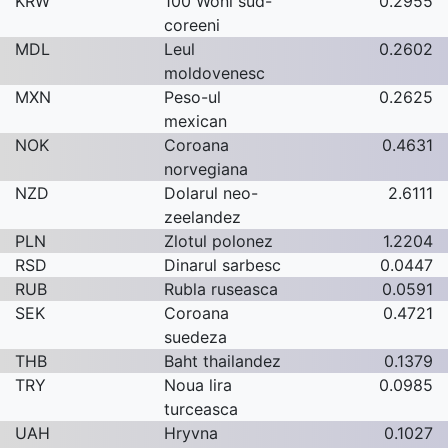
KRW
100 Woni sud-
0.2955
coreeni
MDL
Leul
0.2602
moldovenesc
MXN
Peso-ul
0.2625
mexican
NOK
Coroana
0.4631
norvegiana
NZD
Dolarul neo-
2.6111
zeelandez
PLN
Zlotul polonez
1.2204
RSD
Dinarul sarbesc
0.0447
RUB
Rubla ruseasca
0.0591
SEK
Coroana
0.4721
suedeza
THB
Baht thailandez
0.1379
TRY
Noua lira
0.0985
turceasca
UAH
Hryvna
0.1027