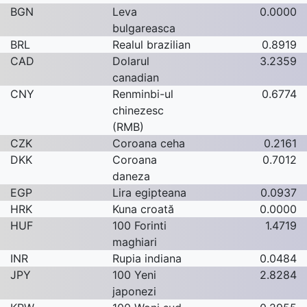
BGN
Leva
0.0000
bulgareasca
BRL
Realul brazilian
0.8919
CAD
Dolarul
3.2359
canadian
CNY
Renminbi-ul
0.6774
chinezesc
(RMB)
CZK
Coroana ceha
0.2161
DKK
Coroana
0.7012
daneza
EGP
Lira egipteana
0.0937
HRK
Kuna croată
0.0000
HUF
100 Forinti
1.4719
maghiari
INR
Rupia indiana
0.0484
JPY
100 Yeni
2.8284
japonezi