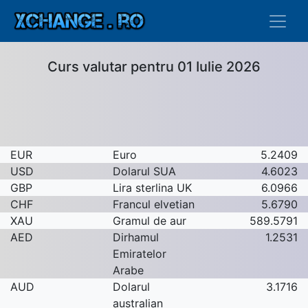
Curs valutar pentru 01 Iulie 2026
EUR
Euro
5.2409
USD
Dolarul SUA
4.6023
GBP
Lira sterlina UK
6.0966
CHF
Francul elvetian
5.6790
XAU
Gramul de aur
589.5791
AED
Dirhamul
1.2531
Emiratelor
Arabe
AUD
Dolarul
3.1716
australian