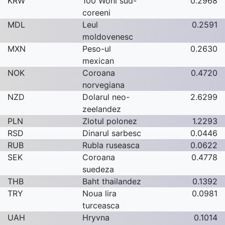
KRW
100 Woni sud-
0.2968
coreeni
MDL
Leul
0.2591
moldovenesc
MXN
Peso-ul
0.2630
mexican
NOK
Coroana
0.4720
norvegiana
NZD
Dolarul neo-
2.6299
zeelandez
PLN
Zlotul polonez
1.2293
RSD
Dinarul sarbesc
0.0446
RUB
Rubla ruseasca
0.0622
SEK
Coroana
0.4778
suedeza
THB
Baht thailandez
0.1392
TRY
Noua lira
0.0981
turceasca
UAH
Hryvna
0.1014