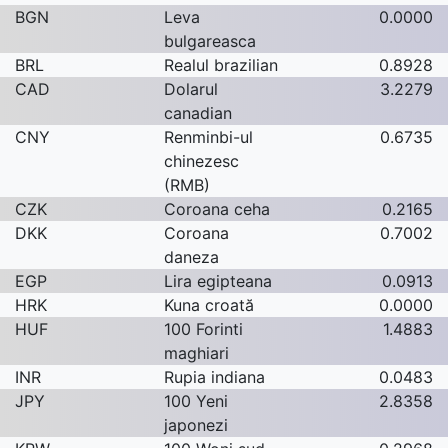
BGN
Leva
0.0000
bulgareasca
BRL
Realul brazilian
0.8928
CAD
Dolarul
3.2279
canadian
CNY
Renminbi-ul
0.6735
chinezesc
(RMB)
CZK
Coroana ceha
0.2165
DKK
Coroana
0.7002
daneza
EGP
Lira egipteana
0.0913
HRK
Kuna croată
0.0000
HUF
100 Forinti
1.4883
maghiari
INR
Rupia indiana
0.0483
JPY
100 Yeni
2.8358
japonezi