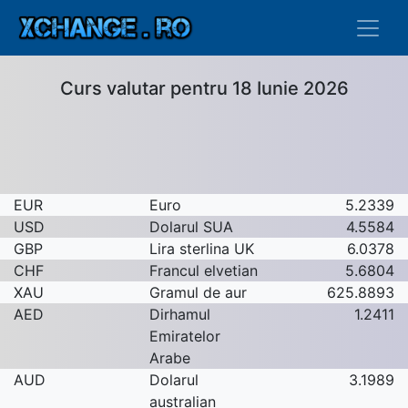
Curs valutar pentru 18 Iunie 2026
EUR
Euro
5.2339
USD
Dolarul SUA
4.5584
GBP
Lira sterlina UK
6.0378
CHF
Francul elvetian
5.6804
XAU
Gramul de aur
625.8893
AED
Dirhamul
1.2411
Emiratelor
Arabe
AUD
Dolarul
3.1989
australian