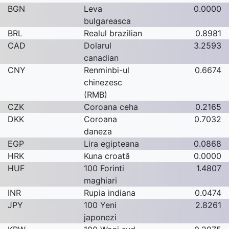
BGN
Leva
0.0000
bulgareasca
BRL
Realul brazilian
0.8981
CAD
Dolarul
3.2593
canadian
CNY
Renminbi-ul
0.6674
chinezesc
(RMB)
CZK
Coroana ceha
0.2165
DKK
Coroana
0.7032
daneza
EGP
Lira egipteana
0.0868
HRK
Kuna croată
0.0000
HUF
100 Forinti
1.4807
maghiari
INR
Rupia indiana
0.0474
JPY
100 Yeni
2.8261
japonezi