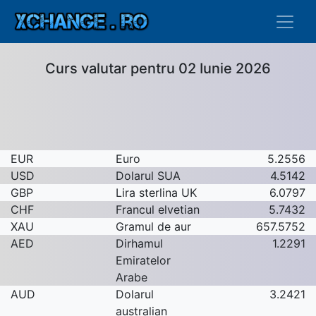
Curs valutar pentru 02 Iunie 2026
EUR
Euro
5.2556
USD
Dolarul SUA
4.5142
GBP
Lira sterlina UK
6.0797
CHF
Francul elvetian
5.7432
XAU
Gramul de aur
657.5752
AED
Dirhamul
1.2291
Emiratelor
Arabe
AUD
Dolarul
3.2421
australian