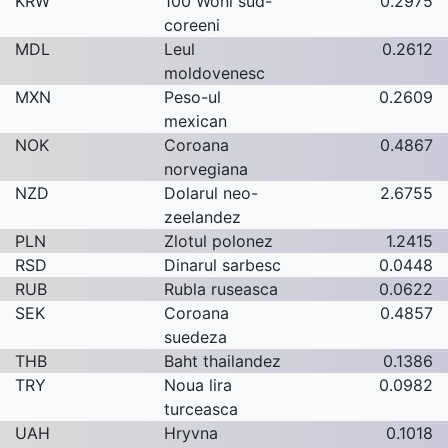
KRW
100 Woni sud-
0.2975
coreeni
MDL
Leul
0.2612
moldovenesc
MXN
Peso-ul
0.2609
mexican
NOK
Coroana
0.4867
norvegiana
NZD
Dolarul neo-
2.6755
zeelandez
PLN
Zlotul polonez
1.2415
RSD
Dinarul sarbesc
0.0448
RUB
Rubla ruseasca
0.0622
SEK
Coroana
0.4857
suedeza
THB
Baht thailandez
0.1386
TRY
Noua lira
0.0982
turceasca
UAH
Hryvna
0.1018