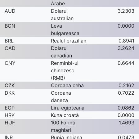
Arabe
AUD
Dolarul
3.2303
australian
BGN
Leva
0.0000
bulgareasca
BRL
Realul brazilian
0.8941
CAD
Dolarul
3.2624
canadian
CNY
Renminbi-ul
0.6644
chinezesc
(RMB)
CZK
Coroana ceha
0.2162
DKK
Coroana
0.7022
daneza
EGP
Lira egipteana
0.0862
HRK
Kuna croată
0.0000
HUF
100 Forinti
1.4693
maghiari
INR
Rupia indiana
0.0473