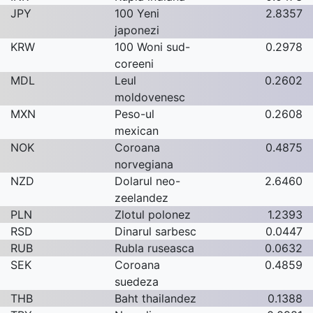
JPY
100 Yeni
2.8357
japonezi
KRW
100 Woni sud-
0.2978
coreeni
MDL
Leul
0.2602
moldovenesc
MXN
Peso-ul
0.2608
mexican
NOK
Coroana
0.4875
norvegiana
NZD
Dolarul neo-
2.6460
zeelandez
PLN
Zlotul polonez
1.2393
RSD
Dinarul sarbesc
0.0447
RUB
Rubla ruseasca
0.0632
SEK
Coroana
0.4859
suedeza
THB
Baht thailandez
0.1388