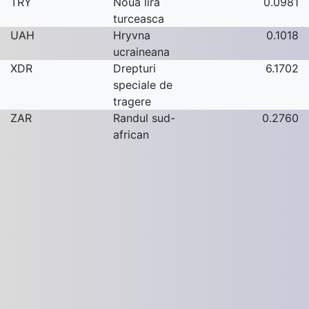
TRY
Noua lira
0.0981
turceasca
UAH
Hryvna
0.1018
ucraineana
XDR
Drepturi
6.1702
speciale de
tragere
ZAR
Randul sud-
0.2760
african