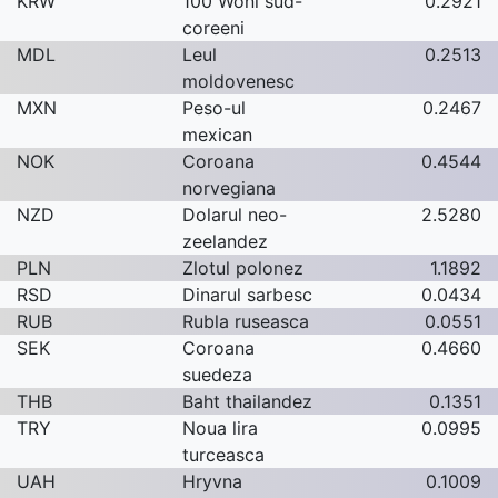
KRW
100 Woni sud-
0.2921
coreeni
MDL
Leul
0.2513
moldovenesc
MXN
Peso-ul
0.2467
mexican
NOK
Coroana
0.4544
norvegiana
NZD
Dolarul neo-
2.5280
zeelandez
PLN
Zlotul polonez
1.1892
RSD
Dinarul sarbesc
0.0434
RUB
Rubla ruseasca
0.0551
SEK
Coroana
0.4660
suedeza
THB
Baht thailandez
0.1351
TRY
Noua lira
0.0995
turceasca
UAH
Hryvna
0.1009