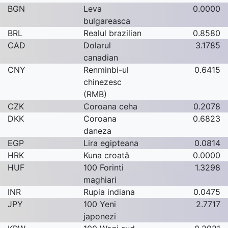
BGN
Leva
0.0000
bulgareasca
BRL
Realul brazilian
0.8580
CAD
Dolarul
3.1785
canadian
CNY
Renminbi-ul
0.6415
chinezesc
(RMB)
CZK
Coroana ceha
0.2078
DKK
Coroana
0.6823
daneza
EGP
Lira egipteana
0.0814
HRK
Kuna croată
0.0000
HUF
100 Forinti
1.3298
maghiari
INR
Rupia indiana
0.0475
JPY
100 Yeni
2.7717
japonezi