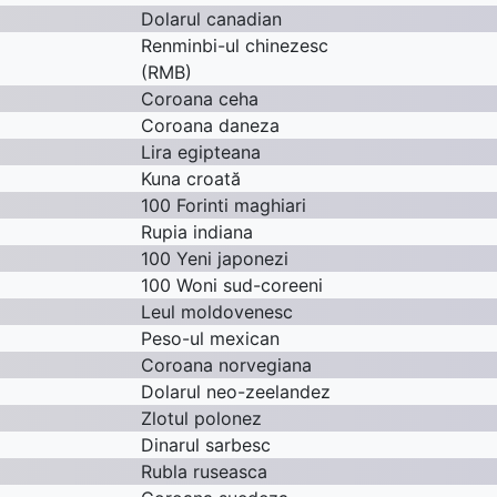
Dolarul canadian
Renminbi-ul chinezesc
(RMB)
Coroana ceha
Coroana daneza
Lira egipteana
Kuna croată
100 Forinti maghiari
Rupia indiana
100 Yeni japonezi
100 Woni sud-coreeni
Leul moldovenesc
Peso-ul mexican
Coroana norvegiana
Dolarul neo-zeelandez
Zlotul polonez
Dinarul sarbesc
Rubla ruseasca