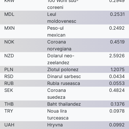
KRW
100 Woni sud-
0.2949
coreeni
MDL
Leul
0.2531
moldovenesc
MXN
Peso-ul
0.2492
mexican
NOK
Coroana
0.4519
norvegiana
NZD
Dolarul neo-
2.5926
zeelandez
PLN
Zlotul polonez
1.2075
RSD
Dinarul sarbesc
0.0434
RUB
Rubla ruseasca
0.0553
SEK
Coroana
0.4824
suedeza
THB
Baht thailandez
0.1376
TRY
Noua lira
0.0978
turceasca
UAH
Hryvna
0.0992