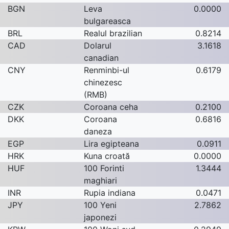
BGN
Leva
0.0000
bulgareasca
BRL
Realul brazilian
0.8214
CAD
Dolarul
3.1618
canadian
CNY
Renminbi-ul
0.6179
chinezesc
(RMB)
CZK
Coroana ceha
0.2100
DKK
Coroana
0.6816
daneza
EGP
Lira egipteana
0.0911
HRK
Kuna croată
0.0000
HUF
100 Forinti
1.3444
maghiari
INR
Rupia indiana
0.0471
JPY
100 Yeni
2.7862
japonezi