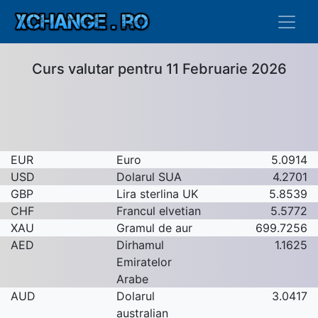
Curs valutar pentru 11 Februarie 2026
EUR
Euro
5.0914
USD
Dolarul SUA
4.2701
GBP
Lira sterlina UK
5.8539
CHF
Francul elvetian
5.5772
XAU
Gramul de aur
699.7256
AED
Dirhamul
1.1625
Emiratelor
Arabe
AUD
Dolarul
3.0417
australian