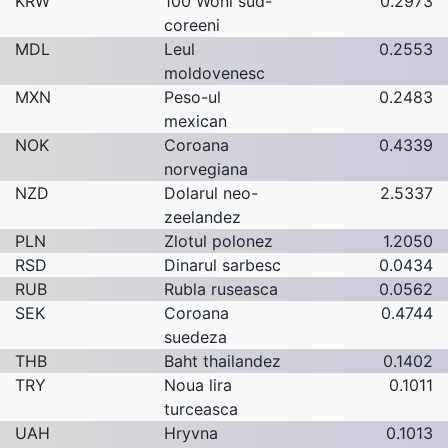
KRW
100 Woni sud-
0.2973
coreeni
MDL
Leul
0.2553
moldovenesc
MXN
Peso-ul
0.2483
mexican
NOK
Coroana
0.4339
norvegiana
NZD
Dolarul neo-
2.5337
zeelandez
PLN
Zlotul polonez
1.2050
RSD
Dinarul sarbesc
0.0434
RUB
Rubla ruseasca
0.0562
SEK
Coroana
0.4744
suedeza
THB
Baht thailandez
0.1402
TRY
Noua lira
0.1011
turceasca
UAH
Hryvna
0.1013