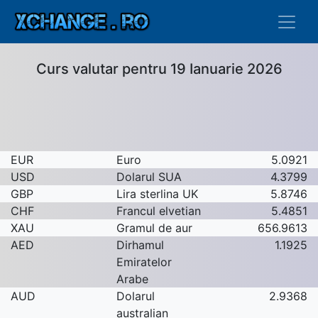
Curs valutar pentru 19 Ianuarie 2026
EUR
Euro
5.0921
USD
Dolarul SUA
4.3799
GBP
Lira sterlina UK
5.8746
CHF
Francul elvetian
5.4851
XAU
Gramul de aur
656.9613
AED
Dirhamul
1.1925
Emiratelor
Arabe
AUD
Dolarul
2.9368
australian