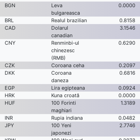
BGN
Leva
0.0000
bulgareasca
BRL
Realul brazilian
0.8158
CAD
Dolarul
3.1546
canadian
CNY
Renminbi-ul
0.6290
chinezesc
(RMB)
CZK
Coroana ceha
0.2097
DKK
Coroana
0.6816
daneza
EGP
Lira egipteana
0.0924
HRK
Kuna croată
0.0000
HUF
100 Forinti
1.3189
maghiari
INR
Rupia indiana
0.0482
JPY
100 Yeni
2.7746
japonezi