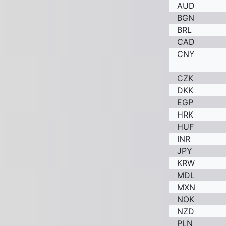
AUD
BGN
BRL
CAD
CNY
CZK
DKK
EGP
HRK
HUF
INR
JPY
KRW
MDL
MXN
NOK
NZD
PLN