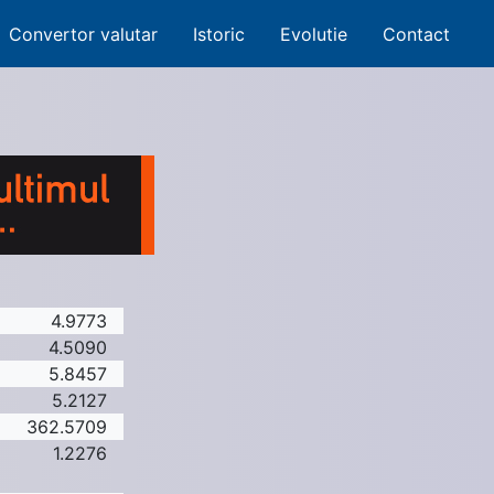
Convertor valutar
Istoric
Evolutie
Contact
4.9773
4.5090
5.8457
5.2127
362.5709
1.2276