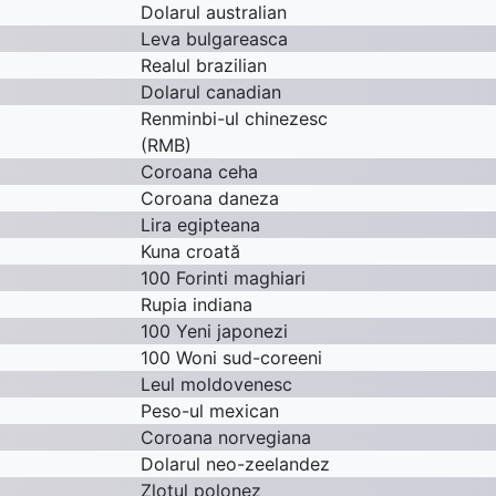
Dolarul australian
Leva bulgareasca
Realul brazilian
Dolarul canadian
Renminbi-ul chinezesc
(RMB)
Coroana ceha
Coroana daneza
Lira egipteana
Kuna croată
100 Forinti maghiari
Rupia indiana
100 Yeni japonezi
100 Woni sud-coreeni
Leul moldovenesc
Peso-ul mexican
Coroana norvegiana
Dolarul neo-zeelandez
Zlotul polonez