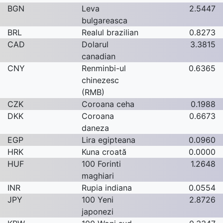
BGN
Leva
2.5447
bulgareasca
BRL
Realul brazilian
0.8273
CAD
Dolarul
3.3815
canadian
CNY
Renminbi-ul
0.6365
chinezesc
(RMB)
CZK
Coroana ceha
0.1988
DKK
Coroana
0.6673
daneza
EGP
Lira egipteana
0.0960
HRK
Kuna croată
0.0000
HUF
100 Forinti
1.2648
maghiari
INR
Rupia indiana
0.0554
JPY
100 Yeni
2.8726
japonezi