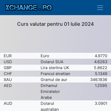
Curs valutar pentru 01 Iulie 2024
EUR
Euro
4.9770
USD
Dolarul SUA
4.6263
GBP
Lira sterlina UK
5.8622
CHF
Francul elvetian
5.1349
XAU
Gramul de aur
346.1836
AED
Dirhamul
1.2595
Emiratelor
Arabe
AUD
Dolarul
3.0901
australian