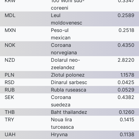
KRW
100 Woni sud-
0.3347
coreeni
MDL
Leul
0.2589
moldovenesc
MXN
Peso-ul
0.2518
mexican
NOK
Coroana
0.4350
norvegiana
NZD
Dolarul neo-
2.8220
zeelandez
PLN
Zlotul polonez
1.1578
RSD
Dinarul sarbesc
0.0425
RUB
Rubla ruseasca
0.0529
SEK
Coroana
0.4382
suedeza
THB
Baht thailandez
0.1260
TRY
Noua lira
0.1415
turceasca
UAH
Hryvna
0.1138