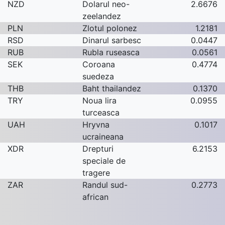
NZD
Dolarul neo-
2.6676
zeelandez
PLN
Zlotul polonez
1.2181
RSD
Dinarul sarbesc
0.0447
RUB
Rubla ruseasca
0.0561
SEK
Coroana
0.4774
suedeza
THB
Baht thailandez
0.1370
TRY
Noua lira
0.0955
turceasca
UAH
Hryvna
0.1017
ucraineana
XDR
Drepturi
6.2153
speciale de
tragere
ZAR
Randul sud-
0.2773
african