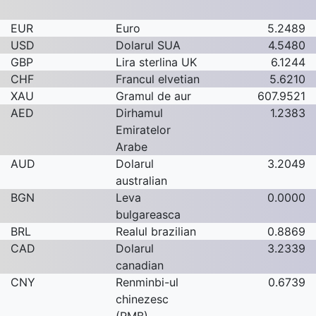
EUR
Euro
5.2489
USD
Dolarul SUA
4.5480
GBP
Lira sterlina UK
6.1244
CHF
Francul elvetian
5.6210
XAU
Gramul de aur
607.9521
AED
Dirhamul
1.2383
Emiratelor
Arabe
AUD
Dolarul
3.2049
australian
BGN
Leva
0.0000
bulgareasca
BRL
Realul brazilian
0.8869
CAD
Dolarul
3.2339
canadian
CNY
Renminbi-ul
0.6739
chinezesc