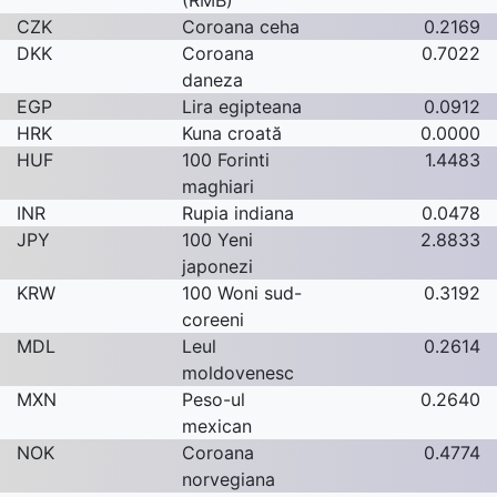
(RMB)
CZK
Coroana ceha
0.2169
DKK
Coroana
0.7022
daneza
EGP
Lira egipteana
0.0912
HRK
Kuna croată
0.0000
HUF
100 Forinti
1.4483
maghiari
INR
Rupia indiana
0.0478
JPY
100 Yeni
2.8833
japonezi
KRW
100 Woni sud-
0.3192
coreeni
MDL
Leul
0.2614
moldovenesc
MXN
Peso-ul
0.2640
mexican
NOK
Coroana
0.4774
norvegiana